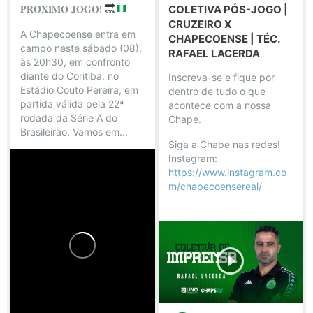
𝐏𝐑𝐎́𝐗𝐈𝐌𝐎 𝐉𝐎𝐆𝐎!
COLETIVA PÓS-JOGO |
CRUZEIRO X
A Chapecoense entra em
CHAPECOENSE | TÉC.
campo neste sábado (08),
RAFAEL LACERDA
às 20h30, em confronto
diante do Coritiba, no
Inscreva-se e fique por
Estádio Couto Pereira, em
dentro de tudo o que
partida válida pela 22ª
acontece com a nossa
rodada da Série A do
Chape.
Brasileirão.
Vamos em...
Siga a Chape nas redes!
Instagram:
https://www.instagram.co
m/chapecoensereal/
...