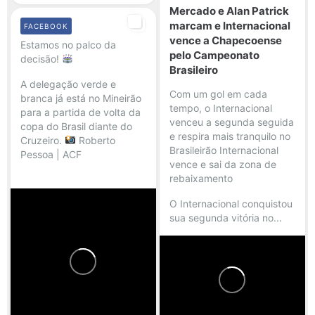
Mercado e Alan Patrick
marcam e Internacional
FACEBOOK
vence a Chapecoense
Estamos no palco da
pelo Campeonato
decisão!
Brasileiro
A delegação verde e
Com um gol em cada
branca já está no Mineirão
tempo, o Internacional
para a partida de volta da
venceu a segunda seguida
copa do Brasil diante do
e respira mais tranquilo no
Cruzeiro.
Roberto
Brasileirão Internacional
Pessoa | ACF
vence e sai da zona de
rebaixamento
...
O Internacional conquistou
sua segunda vitória no...