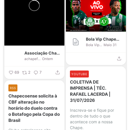
Bola Vip Chapecoense
Bola Vip Chapecoense
Maio 31
Associação Chapecoense de Futebol
achapef
Ontem
69
2
7
YOUTUBE
COLETIVA DE
IMPRENSA | TÉC.
RSS
RAFAEL LACERDA |
Chapecoense solicita à
31/07/2026
CBF alteração no
horário do duelo contra
Inscreva-se e fique por
o Botafogo pela Copa do
dentro de tudo o que
Brasil
acontece com a nossa
Chape.