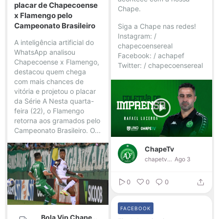
placar de Chapecoense
Chape.
x Flamengo pelo
Campeonato Brasileiro
Siga a Chape nas redes!
Instagram: /
A inteligência artificial do
chapecoensereal
WhatsApp analisou
Facebook: / achapef
Chapecoense x Flamengo,
Twitter: / chapecoensereal
destacou quem chega
...
com mais chances de
vitória e projetou o placar
da Série A Nesta quarta-
feira (22), o Flamengo
retorna aos gramados pelo
Campeonato Brasileiro. O...
ChapeTv
chapetv
Ago 3
0
0
0
FACEBOOK
Bola Vip Chapecoense