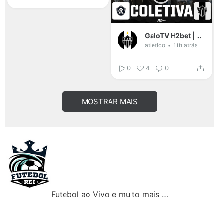
GaloTV H2bet | Atlético
atletico
11h atrás
0
4
0
MOSTRAR MAIS
Futebol ao Vivo e muito mais …