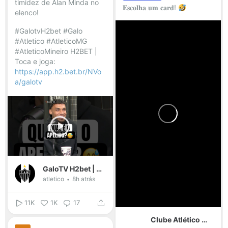
timidez de Alan Minda no
𝐄𝐬𝐜𝐨𝐥𝐡𝐚 𝐮𝐦 𝐜𝐚𝐫𝐝!
elenco!
#GalotvH2bet #Galo
#Atletico #AtleticoMG
#AtleticoMineiro
H2BET |
Toca e joga:
https://app.h2.bet.br/NVo
a/galotv
...
GaloTV H2bet | Atlético
atletico
8h atrás
11K
1K
17
Clube Atlético Mineiro