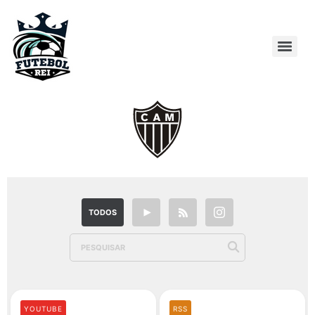
TODOS
YOUTUBE
RSS